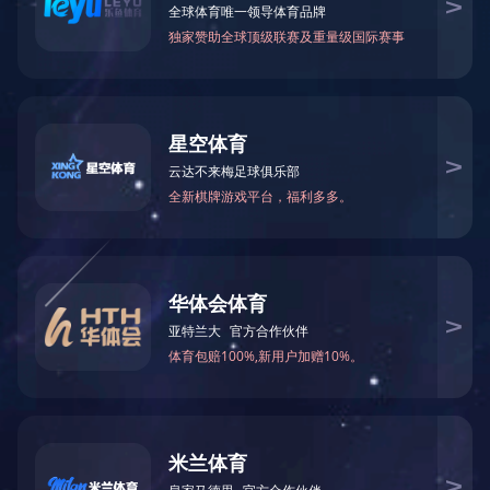
产品导航
网站首页
产品中心
高铁配件
产品中心
瑞盖
行业动态
九游官方网站成立于2005年3月，座落于沪宁高速无锡北出口西漳工业园区
九游官方网站成立于2005年3月，座落于沪宁高速无锡北出口西漳工业园区
九游官方网站成立于2005年3月，座落于沪宁高速无锡北出口西漳工业园区
九游（中国）
九游官方网站