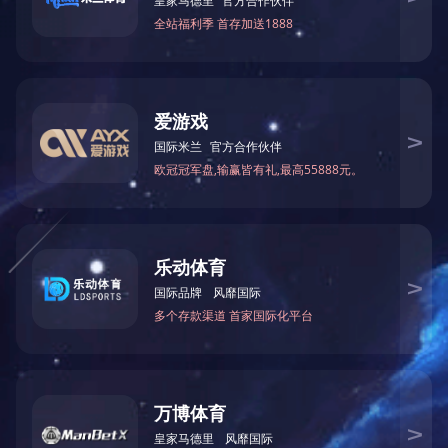
地 址：江苏省无锡市堰桥街道
西漳工业园西漳路66号
电 话：0510-83501790
传 真：0510-83501672
联系人：陈先生
手 机：18051933979
E-mail：info@wxhljx.com
wx-hljx@163.com