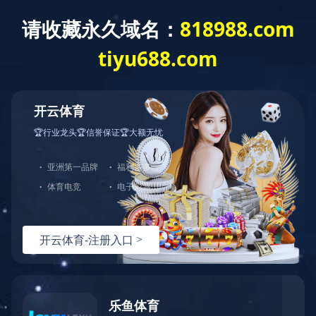
欢迎来到九游官方网站官网
九游官方网站
Wuxi Huiling Machinery Co.
网站首页
公司简介
产品中心
荣誉证书