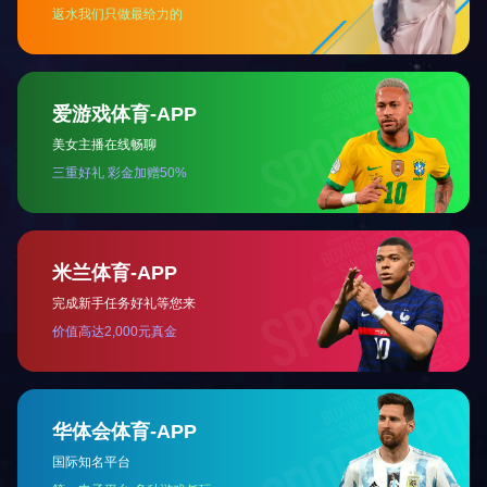
关于我们
产品系列
公司简介
高铁配件
压铸机配件
荣誉证书
汽车配件
真空泵配件
生产车间
船舶配件
其它配件
钎焊板式换热器配件
Copyright (c) 2020 九游官方网站 All Rights Reserved
乐动在线
|
华体会网页版登录入口
|
欧宝ob官网登录入口（中国）有限公