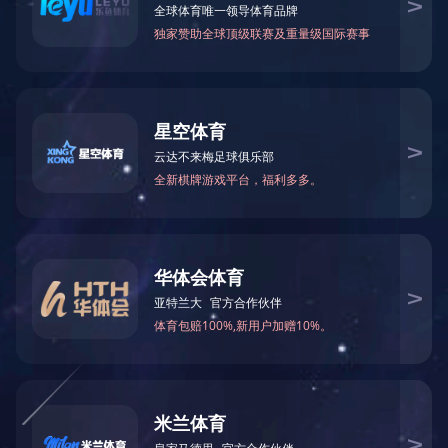
产品导航
网站首页
产品中心
其它配件
产品中心
其它配件
行业动态
九游官方网站成立于2005年3月，座落于沪宁高速无锡北出口西漳工业园区
九游官方网站成立于2005年3月，座落于沪宁高速无锡北出口西漳工业园区
九游官方网站成立于2005年3月，座落于沪宁高速无锡北出口西漳工业园区
九游（中国）
九游官方网站